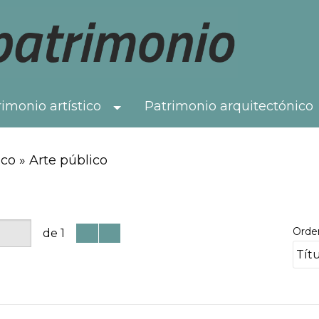
imonio artístico
Patrimonio arquitectónico
Toggle Dropdown
co » Arte público
Orde
de 1