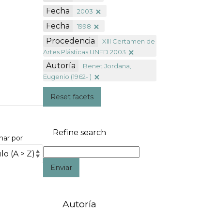
Fecha
2003
Fecha
1998
Procedencia
XIII Certamen de
Artes Plásticas UNED 2003
Autoría
Benet Jordana,
Eugenio (1962- )
Reset facets
Refine search
nar por
Enviar
Autoría