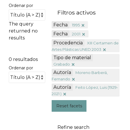
Ordenar por
Filtros activos
The query
Fecha
1995
returned no
Fecha
2001
results
Procedencia
XIII Certamen de
Artes Plásticas UNED 2003
Tipo de material
0 resultados
Grabado
Ordenar por
Autoría
Moreno Barberá,
Fernando
Autoría
Feito López, Luis (1929-
2021 )
Reset facets
Refine search