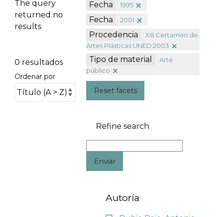
The query
Fecha
1995
returned no
Fecha
2001
results
Procedencia
XIII Certamen de
Artes Plásticas UNED 2003
Tipo de material
Arte
0 resultados
público
Ordenar por
Reset facets
Refine search
Enviar
Autoría