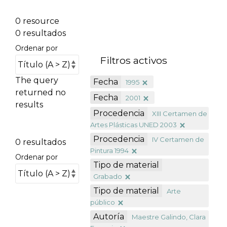
0 resource
0 resultados
Ordenar por
Filtros activos
The query
Fecha
1995
returned no
Fecha
2001
results
Procedencia
XIII Certamen de
Artes Plásticas UNED 2003
Procedencia
IV Certamen de
0 resultados
Pintura 1994
Ordenar por
Tipo de material
Grabado
Tipo de material
Arte
público
Autoría
Maestre Galindo, Clara