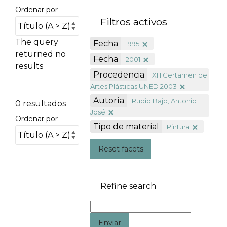
Ordenar por
Filtros activos
The query
Fecha
1995
returned no
Fecha
2001
results
Procedencia
XIII Certamen de
Artes Plásticas UNED 2003
Autoría
Rubio Bajo, Antonio
0 resultados
José
Ordenar por
Tipo de material
Pintura
Reset facets
Refine search
Enviar