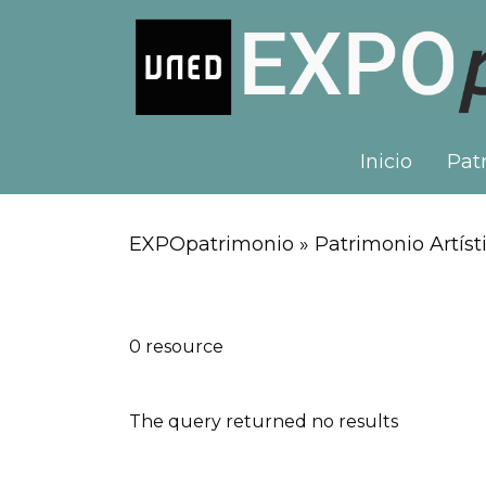
Inicio
Patr
EXPOpatrimonio » Patrimonio Artísti
0 resource
The query returned no results