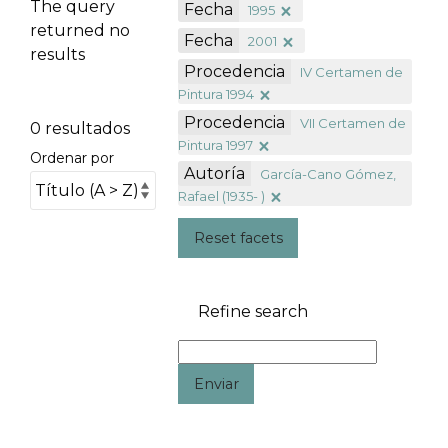
The query
Fecha
1995
returned no
Fecha
2001
results
Procedencia
IV Certamen de
Pintura 1994
Procedencia
VII Certamen de
0 resultados
Pintura 1997
Ordenar por
Autoría
García-Cano Gómez,
Rafael (1935- )
Reset facets
Refine search
Enviar