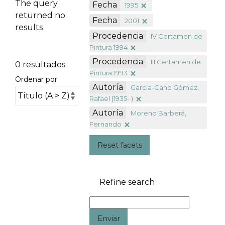
The query
Fecha
1995
returned no
Fecha
2001
results
Procedencia
IV Certamen de
Pintura 1994
Procedencia
III Certamen de
0 resultados
Pintura 1993
Ordenar por
Autoría
García-Cano Gómez,
Rafael (1935- )
Autoría
Moreno Barberá,
Fernando
Reset facets
Refine search
Enviar