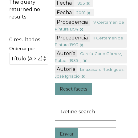
The query
Fecha
1995
returned no
Fecha
2001
results
Procedencia
IV Certamen de
Pintura 1994
Procedencia
III Certamen de
0 resultados
Pintura 1993
Ordenar por
Autoría
García-Cano Gómez,
Rafael (1935- )
Autoría
Linazasoro Rodríguez,
José Ignacio
Reset facets
Refine search
Enviar