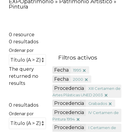
EXPOpatrimonio » Patrimonio Artístico »
Pintura
0 resource
0 resultados
Ordenar por
Filtros activos
The query
Fecha
1995
returned no
Fecha
2000
results
Procedencia
XIII Certamen de
Artes Plásticas UNED 2003
Procedencia
Grabados
0 resultados
Procedencia
IV Certamen de
Ordenar por
Pintura 1994
Procedencia
I Certamen de