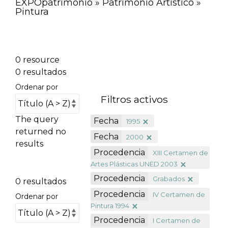
EXPOpatrimonio » Patrimonio Artístico »
Pintura
0 resource
0 resultados
Ordenar por
Filtros activos
The query
Fecha
1995
returned no
Fecha
2000
results
Procedencia
XIII Certamen de
Artes Plásticas UNED 2003
Procedencia
Grabados
0 resultados
Procedencia
IV Certamen de
Ordenar por
Pintura 1994
Procedencia
I Certamen de