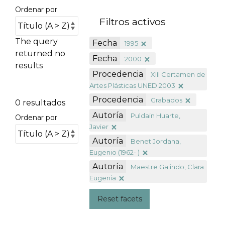
Ordenar por
Filtros activos
The query
Fecha
1995
returned no
Fecha
2000
results
Procedencia
XIII Certamen de
Artes Plásticas UNED 2003
Procedencia
Grabados
0 resultados
Autoría
Puldain Huarte,
Ordenar por
Javier
Autoría
Benet Jordana,
Eugenio (1962- )
Autoría
Maestre Galindo, Clara
Eugenia
Reset facets