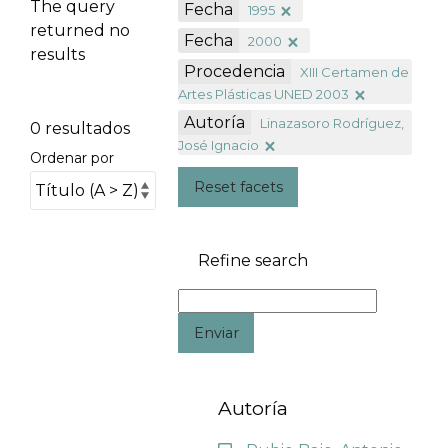
The query
Fecha
1995
returned no
Fecha
2000
results
Procedencia
XIII Certamen de
Artes Plásticas UNED 2003
Autoría
Linazasoro Rodríguez,
0 resultados
José Ignacio
Ordenar por
Reset facets
Refine search
Enviar
Autoría