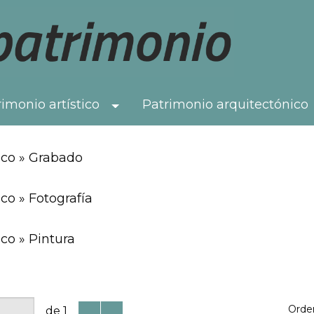
imonio artístico
Patrimonio arquitectónico
Toggle Dropdown
ico » Grabado
co » Fotografía
co » Pintura
Orde
de 1