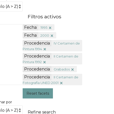
Filtros activos
Fecha
1995
Fecha
2000
Procedencia
IV Certamen de
Pintura 1994
Procedencia
II Certamen de
Pintura 1992
Procedencia
Grabados
Procedencia
II Certamen de
Fotografía UNED 2001
Reset facets
nar por
Refine search