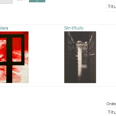
lara
Sin título
Orde