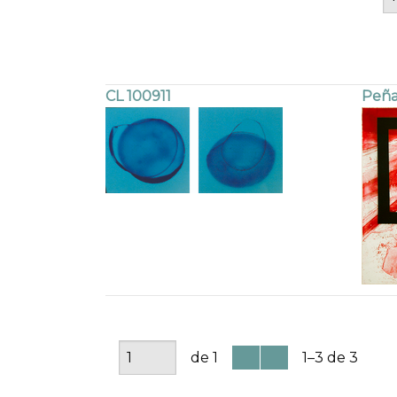
CL 100911
Peña
de 1
1–3 de 3