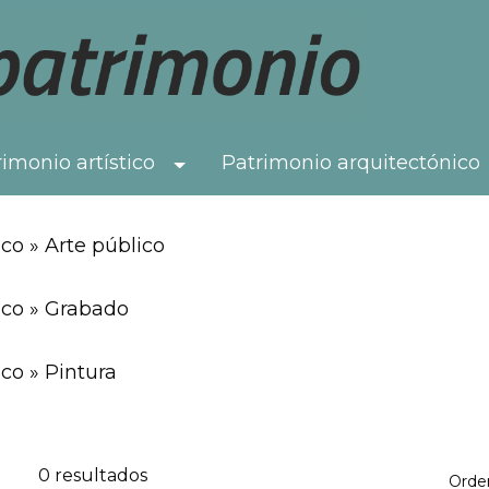
imonio artístico
Patrimonio arquitectónico
Toggle Dropdown
co » Arte público
ico » Grabado
co » Pintura
0 resultados
Orde