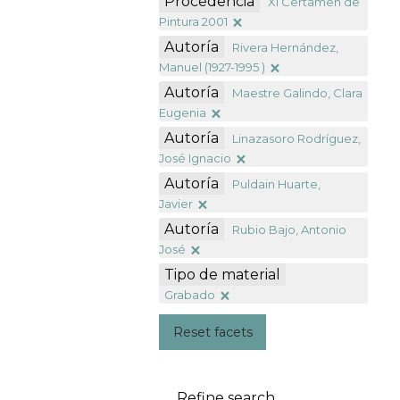
Procedencia
XI Certamen de
Pintura 2001
Autoría
Rivera Hernández,
Manuel (1927-1995 )
Autoría
Maestre Galindo, Clara
Eugenia
Autoría
Linazasoro Rodríguez,
José Ignacio
Autoría
Puldain Huarte,
Javier
Autoría
Rubio Bajo, Antonio
José
Tipo de material
Grabado
Reset facets
Refine search