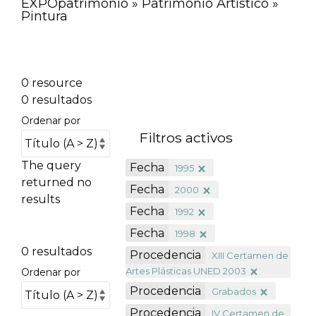
EXPOpatrimonio » Patrimonio Artístico »
Pintura
0 resource
0 resultados
Ordenar por
Filtros activos
The query
Fecha
1995
returned no
Fecha
2000
results
Fecha
1992
Fecha
1998
0 resultados
Procedencia
XIII Certamen de
Artes Plásticas UNED 2003
Ordenar por
Procedencia
Grabados
Procedencia
IV Certamen de