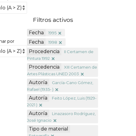
Filtros activos
Fecha
1995
nar por
Fecha
1998
Procedencia
II Certamen de
Pintura 1992
Procedencia
XIII Certamen de
Artes Plásticas UNED 2003
Autoría
García-Cano Gómez,
Rafael (1935- )
Autoría
Feito López, Luis (1929-
2021 )
Autoría
Linazasoro Rodríguez,
José Ignacio
Tipo de material
Fotografía