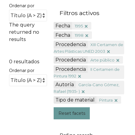
Ordenar por
Filtros activos
The query
Fecha
1995
returned no
Fecha
1998
results
Procedencia
XIII Certamen de
Artes Plásticas UNED 2003
Procedencia
Arte público
0 resultados
Procedencia
II Certamen de
Ordenar por
Pintura 1992
Autoría
García-Cano Gómez,
Rafael (1935- )
Tipo de material
Pintura
Reset facets