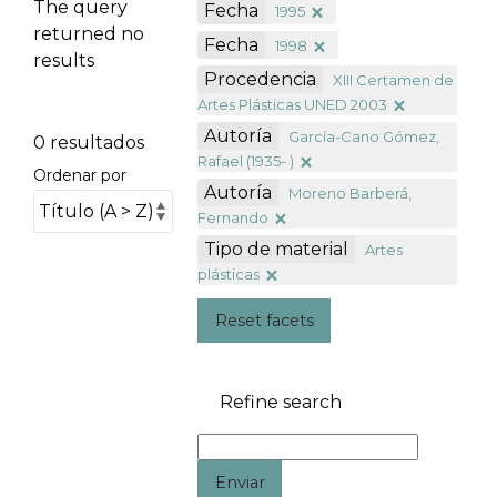
The query
Fecha
1995
returned no
Fecha
1998
results
Procedencia
XIII Certamen de
Artes Plásticas UNED 2003
Autoría
García-Cano Gómez,
0 resultados
Rafael (1935- )
Ordenar por
Autoría
Moreno Barberá,
Fernando
Tipo de material
Artes
plásticas
Reset facets
Refine search
Enviar