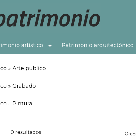
imonio artístico
Patrimonio arquitectónico
Toggle Dropdown
co » Arte público
ico » Grabado
co » Pintura
0 resultados
Orde