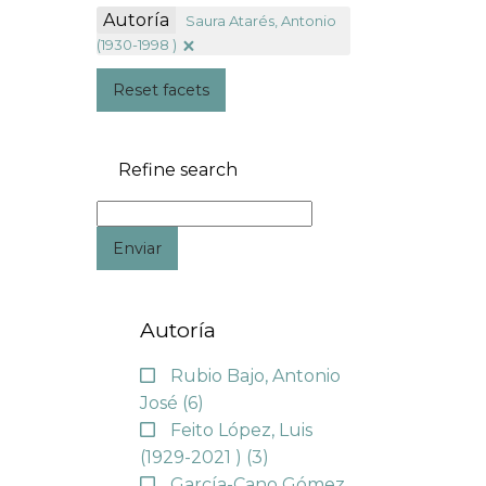
Autoría
Saura Atarés, Antonio
(1930-1998 )
Reset facets
Refine search
Enviar
Autoría
Rubio Bajo, Antonio
José
(6)
Feito López, Luis
(1929-2021 )
(3)
García-Cano Gómez,