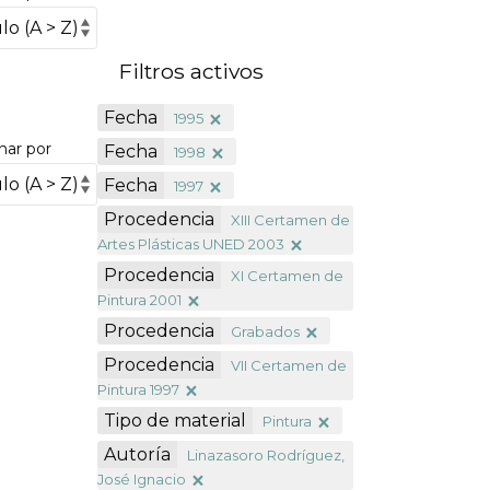
Filtros activos
Fecha
1995
nar por
Fecha
1998
Fecha
1997
Procedencia
XIII Certamen de
Artes Plásticas UNED 2003
Procedencia
XI Certamen de
Pintura 2001
Procedencia
Grabados
Procedencia
VII Certamen de
Pintura 1997
Tipo de material
Pintura
Autoría
Linazasoro Rodríguez,
José Ignacio