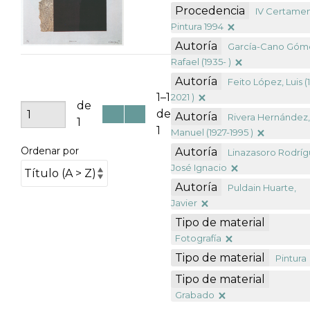
Procedencia
IV Certame
Pintura 1994
Autoría
García-Cano Góm
Rafael (1935- )
Autoría
Feito López, Luis (
1–1
2021 )
de
de
Autoría
Rivera Hernández
1
1
Manuel (1927-1995 )
Ordenar por
Autoría
Linazasoro Rodríg
José Ignacio
Autoría
Puldain Huarte,
Javier
Tipo de material
Fotografía
Tipo de material
Pintura
Tipo de material
Grabado