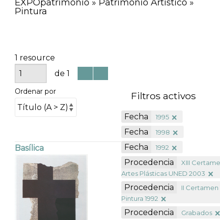
EXPOpatrimonio » Patrimonio Artístico »
Pintura
1 resource
de 1
Ordenar por
Filtros activos
Fecha
1995
Fecha
1998
Fecha
1992
Basílica
Procedencia
XIII Certam
Artes Plásticas UNED 2003
Procedencia
II Certamen
Pintura 1992
Procedencia
Grabados