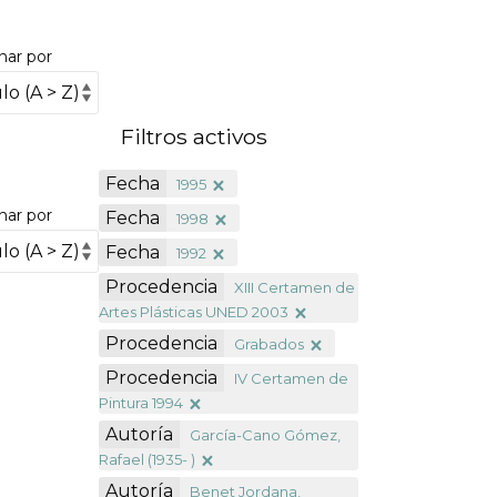
nar por
Filtros activos
Fecha
1995
nar por
Fecha
1998
Fecha
1992
Procedencia
XIII Certamen de
Artes Plásticas UNED 2003
Procedencia
Grabados
Procedencia
IV Certamen de
Pintura 1994
Autoría
García-Cano Gómez,
Rafael (1935- )
Autoría
Benet Jordana,