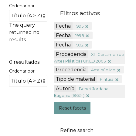
Ordenar por
Filtros activos
The query
Fecha
1995
returned no
Fecha
1998
results
Fecha
1992
Procedencia
XIII Certamen de
Artes Plásticas UNED 2003
0 resultados
Procedencia
Arte público
Ordenar por
Tipo de material
Pintura
Autoría
Benet Jordana,
Eugenio (1962- )
Reset facets
Refine search