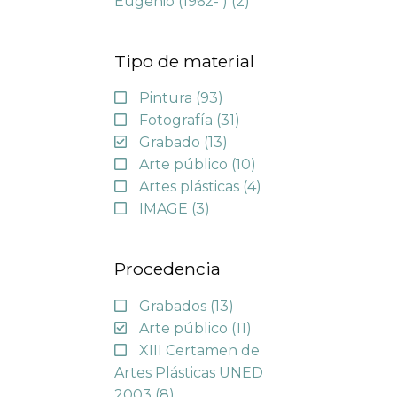
Eugenio (1962- )
(2)
Tipo de material
Pintura
(93)
Fotografía
(31)
Grabado
(13)
Arte público
(10)
Artes plásticas
(4)
IMAGE
(3)
Procedencia
Grabados
(13)
Arte público
(11)
XIII Certamen de
Artes Plásticas UNED
2003
(8)