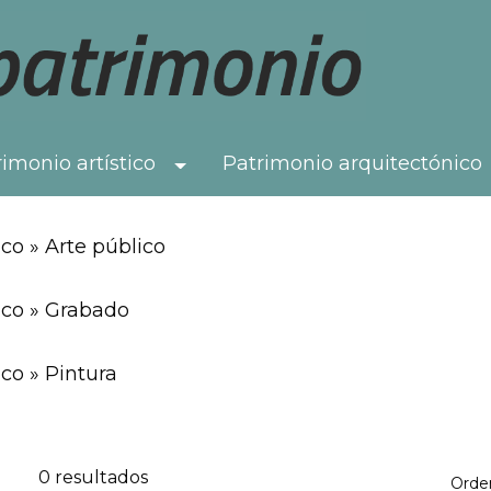
imonio artístico
Patrimonio arquitectónico
Toggle Dropdown
co » Arte público
ico » Grabado
co » Pintura
0 resultados
Orde