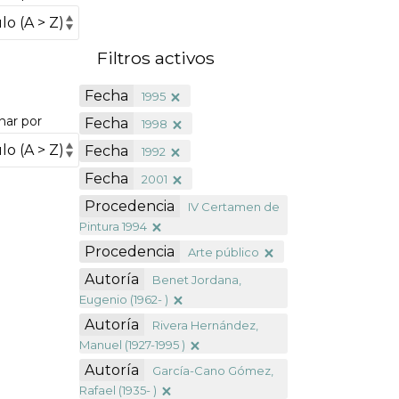
Filtros activos
Fecha
1995
nar por
Fecha
1998
Fecha
1992
Fecha
2001
Procedencia
IV Certamen de
Pintura 1994
Procedencia
Arte público
Autoría
Benet Jordana,
Eugenio (1962- )
Autoría
Rivera Hernández,
Manuel (1927-1995 )
Autoría
García-Cano Gómez,
Rafael (1935- )