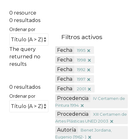
0 resource
0 resultados
Ordenar por
Filtros activos
The query
Fecha
1995
returned no
Fecha
1998
results
Fecha
1992
Fecha
1997
0 resultados
Fecha
2001
Ordenar por
Procedencia
IV Certamen de
Pintura 1994
Procedencia
XIII Certamen de
Artes Plásticas UNED 2003
Autoría
Benet Jordana,
Eugenio (1962- )