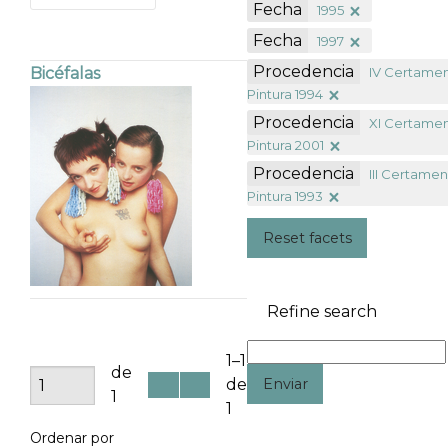
Fecha
1995
Fecha
1997
Procedencia
IV Certame
Bicéfalas
Pintura 1994
Procedencia
XI Certame
Pintura 2001
Procedencia
III Certame
Pintura 1993
Reset facets
Refine search
1–1
de
Enviar
de
1
1
Ordenar por