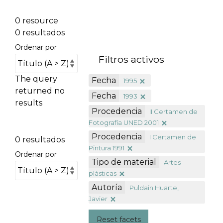
0 resource
0 resultados
Ordenar por
Filtros activos
The query
Fecha
1995
returned no
Fecha
1993
results
Procedencia
II Certamen de
Fotografía UNED 2001
Procedencia
I Certamen de
0 resultados
Pintura 1991
Ordenar por
Tipo de material
Artes
plásticas
Autoría
Puldain Huarte,
Javier
Reset facets