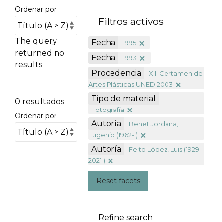
Ordenar por
Filtros activos
The query
Fecha
1995
returned no
Fecha
1993
results
Procedencia
XIII Certamen de
Artes Plásticas UNED 2003
Tipo de material
0 resultados
Fotografía
Ordenar por
Autoría
Benet Jordana,
Eugenio (1962- )
Autoría
Feito López, Luis (1929-
2021 )
Reset facets
Refine search