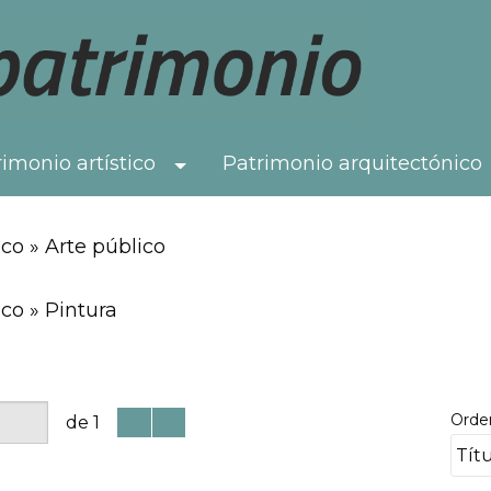
imonio artístico
Patrimonio arquitectónico
Toggle Dropdown
co » Arte público
co » Pintura
Orde
de 1