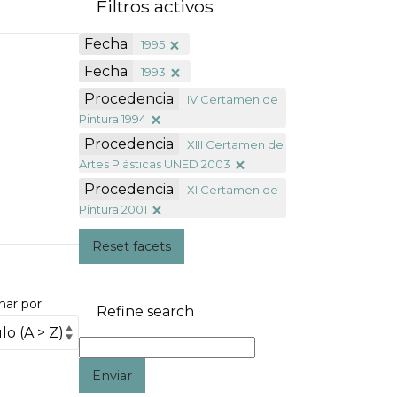
Filtros activos
Fecha
1995
Fecha
1993
Procedencia
IV Certamen de
Pintura 1994
Procedencia
XIII Certamen de
Artes Plásticas UNED 2003
Procedencia
XI Certamen de
Pintura 2001
Reset facets
nar por
Refine search
Enviar