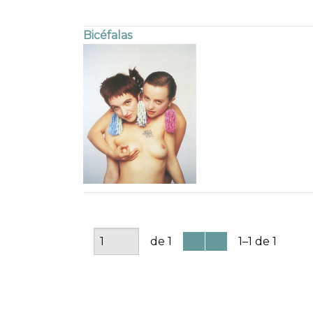
Bicéfalas
de 1
1–1 de 1