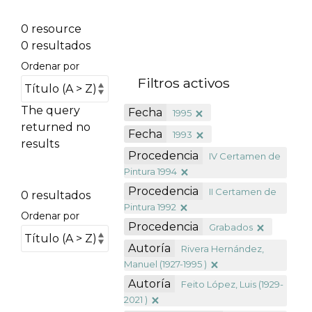
0 resource
0 resultados
Ordenar por
Filtros activos
The query
Fecha
1995
returned no
Fecha
1993
results
Procedencia
IV Certamen de
Pintura 1994
Procedencia
II Certamen de
0 resultados
Pintura 1992
Ordenar por
Procedencia
Grabados
Autoría
Rivera Hernández,
Manuel (1927-1995 )
Autoría
Feito López, Luis (1929-
2021 )