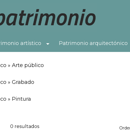
imonio artístico
Patrimonio arquitectónico
Toggle Dropdown
co » Arte público
ico » Grabado
co » Pintura
0 resultados
Orde