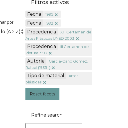
Filtros activos
Fecha
1995
nar por
Fecha
1992
Procedencia
XIII Certamen de
Artes Plásticas UNED 2003
Procedencia
III Certamen de
Pintura 1993
Autoría
García-Cano Gómez,
Rafael (1935- )
Tipo de material
Artes
plásticas
Reset facets
Refine search