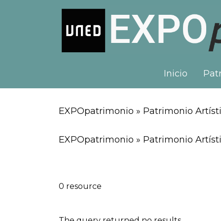
Inicio
Patr
EXPOpatrimonio » Patrimonio Artísti
EXPOpatrimonio » Patrimonio Artísti
0 resource
The query returned no results