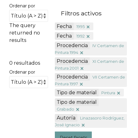
Ordenar por
Filtros activos
The query
Fecha
1995
returned no
Fecha
1992
results
Procedencia
IV Certamen de
Pintura 1994
Procedencia
XI Certamen de
0 resultados
Pintura 2001
Ordenar por
Procedencia
VII Certamen de
Pintura 1997
Tipo de material
Pintura
Tipo de material
Grabado
Autoría
Linazasoro Rodríguez,
José Ignacio
Reset facets