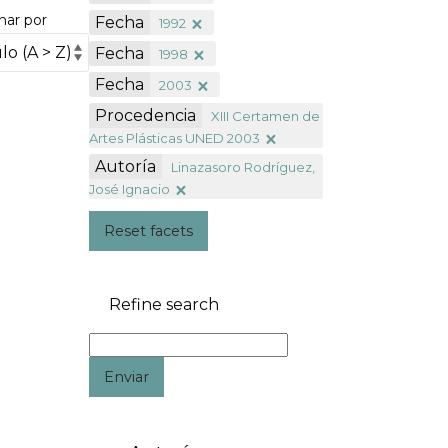
nar por
Fecha
1992
Fecha
1998
Fecha
2003
Procedencia
XIII Certamen de
Artes Plásticas UNED 2003
Autoría
Linazasoro Rodríguez,
José Ignacio
Reset facets
Refine search
Enviar