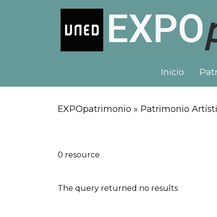
Inicio
Patr
EXPOpatrimonio » Patrimonio Artísti
0 resource
The query returned no results