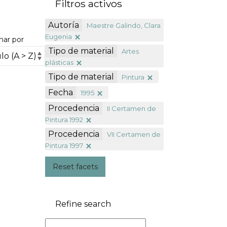
Filtros activos
Autoría
Maestre Galindo, Clara
Eugenia
nar por
Tipo de material
Artes
plásticas
Tipo de material
Pintura
Fecha
1995
Procedencia
II Certamen de
Pintura 1992
Procedencia
VII Certamen de
Pintura 1997
Reset facets
Refine search