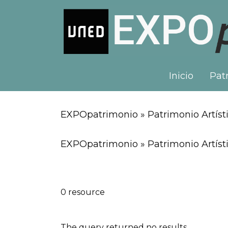
Inicio
Patr
EXPOpatrimonio » Patrimonio Artísti
EXPOpatrimonio » Patrimonio Artísti
0 resource
The query returned no results