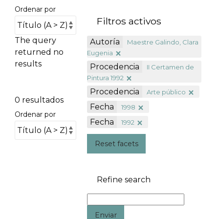
Ordenar por
Filtros activos
The query
Autoría
Maestre Galindo, Clara
returned no
Eugenia
results
Procedencia
II Certamen de
Pintura 1992
Procedencia
Arte público
0 resultados
Fecha
1998
Ordenar por
Fecha
1992
Reset facets
Refine search
Enviar