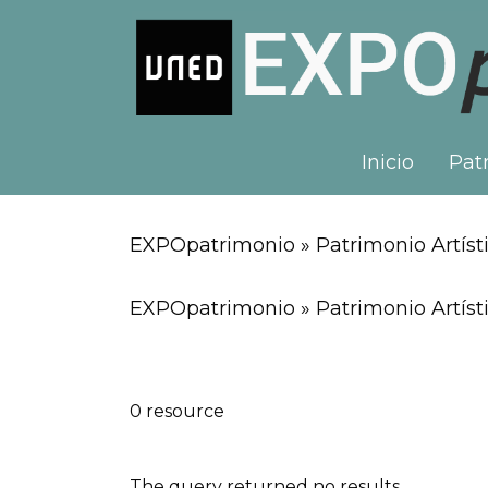
Inicio
Patr
EXPOpatrimonio » Patrimonio Artísti
EXPOpatrimonio » Patrimonio Artísti
0 resource
The query returned no results