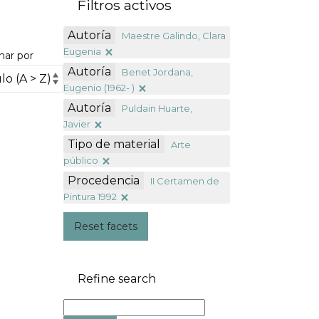
Filtros activos
Autoría
Maestre Galindo, Clara
Eugenia
nar por
Autoría
Benet Jordana,
Eugenio (1962- )
Autoría
Puldain Huarte,
Javier
Tipo de material
Arte
público
Procedencia
II Certamen de
Pintura 1992
Reset facets
Refine search