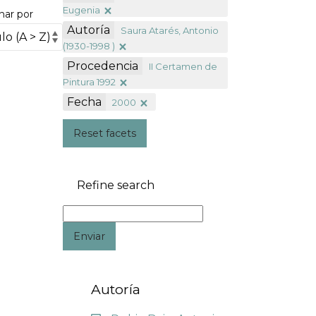
Eugenia
nar por
Autoría
Saura Atarés, Antonio
(1930-1998 )
Procedencia
II Certamen de
Pintura 1992
Fecha
2000
Reset facets
Refine search
Enviar
Autoría