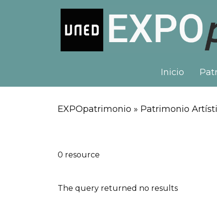
Inicio
Patr
EXPOpatrimonio » Patrimonio Artísti
0 resource
The query returned no results