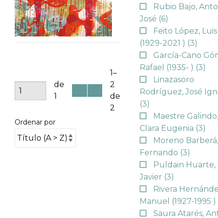
Rubio Bajo, Anto
José
(6)
Feito López, Luis
(1929-2021 )
(3)
García-Cano Gó
Rafael (1935- )
(3)
1–
Linazasoro
de
2
Rodríguez, José Ign
1
de
(3)
2
Maestre Galindo
Ordenar por
Clara Eugenia
(3)
Moreno Barberá
Fernando
(3)
Puldain Huarte,
Javier
(3)
Rivera Hernánde
Manuel (1927-1995 
Saura Atarés, An