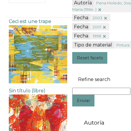
Autoría
Pena Moledo, Jos
María (1964- )
Fecha
2003
Ceci est une trape
Fecha
2001
Fecha
1998
Tipo de material
Pintura
Reset facets
Refine search
Sin título (libre)
Enviar
Autoría