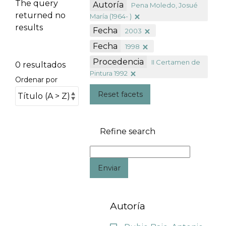
The query
Autoría
Pena Moledo, Josué
returned no
María (1964- )
results
Fecha
2003
Fecha
1998
Procedencia
II Certamen de
0 resultados
Pintura 1992
Ordenar por
Reset facets
Refine search
Enviar
Autoría