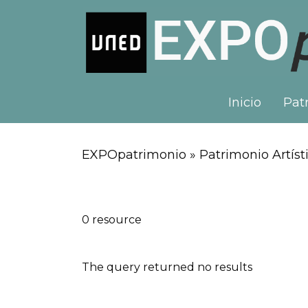
Inicio
Patr
EXPOpatrimonio » Patrimonio Artísti
0 resource
The query returned no results