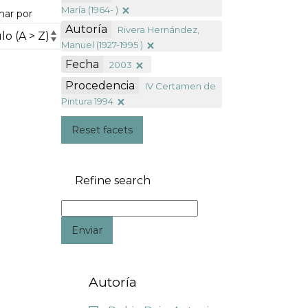
María (1964- )
nar por
Autoría
Rivera Hernández,
Manuel (1927-1995 )
Fecha
2003
Procedencia
IV Certamen de
Pintura 1994
Reset facets
Refine search
Enviar
Autoría