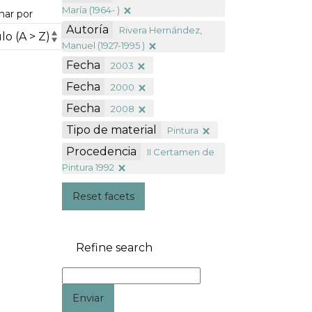
María (1964- )
nar por
Autoría
Rivera Hernández,
Manuel (1927-1995 )
Fecha
2003
Fecha
2000
Fecha
2008
Tipo de material
Pintura
Procedencia
II Certamen de
Pintura 1992
Reset facets
Refine search
Enviar