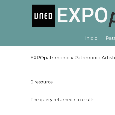
Inicio
Patr
EXPOpatrimonio » Patrimonio Artísti
0 resource
The query returned no results