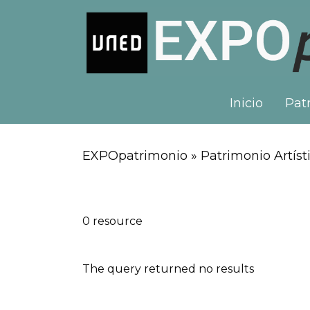
Inicio
Patr
EXPOpatrimonio » Patrimonio Artísti
0 resource
The query returned no results