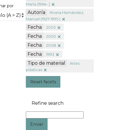
María (1964- )
nar por
Autoría
Rivera Hernández,
Manuel (1927-1995 )
Fecha
2003
Fecha
2000
Fecha
2008
Fecha
1993
Tipo de material
Artes
plásticas
Reset facets
Refine search
Enviar