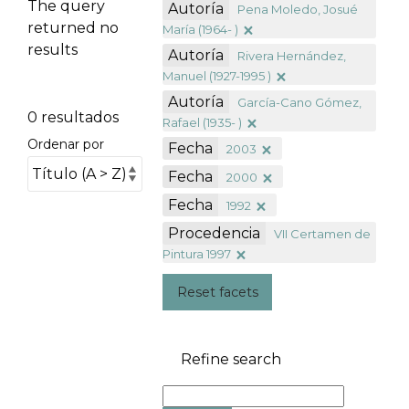
The query
Autoría
Pena Moledo, Josué
returned no
María (1964- )
results
Autoría
Rivera Hernández,
Manuel (1927-1995 )
Autoría
García-Cano Gómez,
0 resultados
Rafael (1935- )
Ordenar por
Fecha
2003
Fecha
2000
Fecha
1992
Procedencia
VII Certamen de
Pintura 1997
Reset facets
Refine search