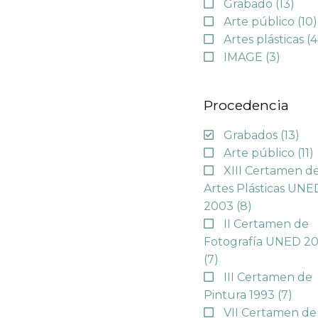
Grabado
(13)
Arte público
(10)
Artes plásticas
(4
IMAGE
(3)
Procedencia
Grabados
(13)
Arte público
(11)
XIII Certamen d
Artes Plásticas UNE
2003
(8)
II Certamen de
Fotografía UNED 2
(7)
III Certamen de
Pintura 1993
(7)
VII Certamen de