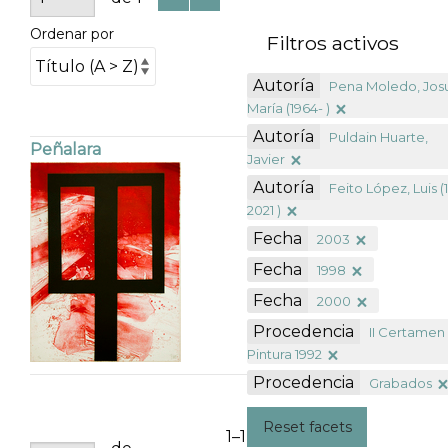
Ordenar por
Filtros activos
Autoría
Pena Moledo, Jos
María (1964- )
Autoría
Puldain Huarte,
Peñalara
Javier
Autoría
Feito López, Luis (
2021 )
Fecha
2003
Fecha
1998
Fecha
2000
Procedencia
II Certamen
Pintura 1992
Procedencia
Grabados
Reset facets
1–1