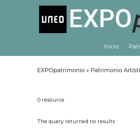
Inicio
Patr
EXPOpatrimonio » Patrimonio Artísti
0 resource
The query returned no results