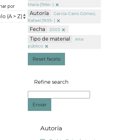
María (1964- )
nar por
Autoría
García-Cano Gómez,
Rafael (1935- )
Fecha
2003
Tipo de material
Arte
público
Reset facets
Refine search
Enviar
Autoría