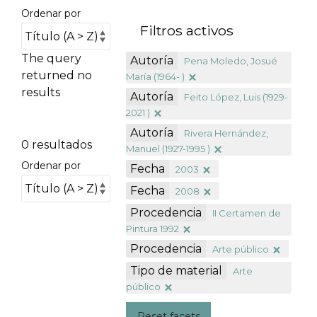
Ordenar por
Filtros activos
The query
Autoría
Pena Moledo, Josué
returned no
María (1964- )
results
Autoría
Feito López, Luis (1929-
2021 )
Autoría
Rivera Hernández,
0 resultados
Manuel (1927-1995 )
Ordenar por
Fecha
2003
Fecha
2008
Procedencia
II Certamen de
Pintura 1992
Procedencia
Arte público
Tipo de material
Arte
público
Reset facets