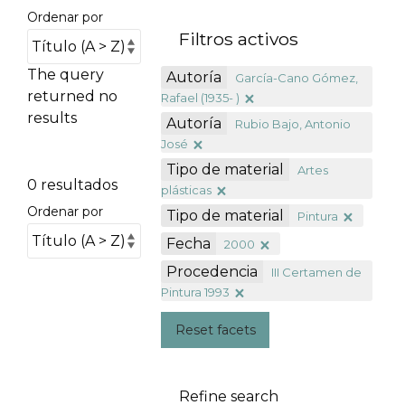
Ordenar por
Filtros activos
The query
Autoría
García-Cano Gómez,
returned no
Rafael (1935- )
results
Autoría
Rubio Bajo, Antonio
José
Tipo de material
Artes
0 resultados
plásticas
Ordenar por
Tipo de material
Pintura
Fecha
2000
Procedencia
III Certamen de
Pintura 1993
Reset facets
Refine search