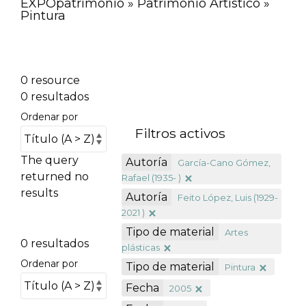
EXPOpatrimonio » Patrimonio Artístico »
Pintura
0 resource
0 resultados
Ordenar por
Filtros activos
The query
Autoría
García-Cano Gómez,
returned no
Rafael (1935- )
results
Autoría
Feito López, Luis (1929-
2021 )
Tipo de material
Artes
0 resultados
plásticas
Ordenar por
Tipo de material
Pintura
Fecha
2005